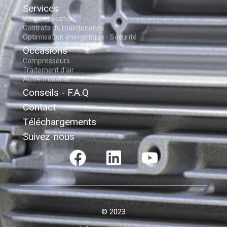
Services
Vente - Location
Contrats de maintenance
Optimisation énergétique - Sécurité
Occasions
Compresseurs
Traitement d'air
Autre matériel
Conseils - F.A.Q
Contact
Téléchargements
Suivez-nous
© 2023