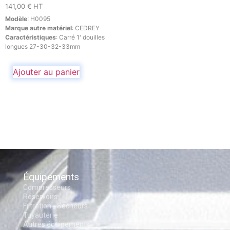
141,00
€
HT
Modèle
:
H0095
Marque autre matériel
:
CEDREY
Caractéristiques
:
Carré 1' douilles
longues 27-30-32-33mm
Ajouter au panier
Équipements
Compresseurs
Réservoirs
Filtration - Sécheurs
Tuyauterie
Autres équipements