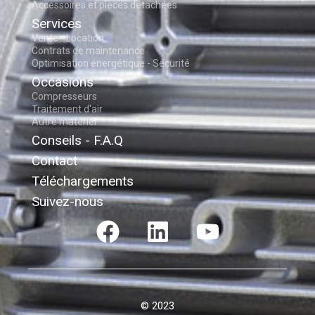
Accessoires et pièces détachées
Services
Vente - Location
Contrats de maintenance
Optimisation énergétique - Sécurité
Occasions
Compresseurs
Traitement d'air
Autre matériel
Conseils - F.A.Q
Contact
Téléchargements
Suivez-nous
© 2023