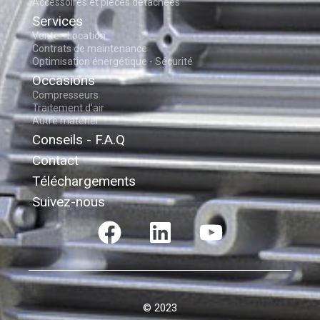
Accessoires et pièces détachées
Services
Vente - Location
Contrats de maintenance
Optimisation énergétique - Sécurité
Occasions
Compresseurs
Traitement d'air
Autre matériel
Conseils - F.A.Q
Contact
Téléchargements
Suivez-nous
© 2023