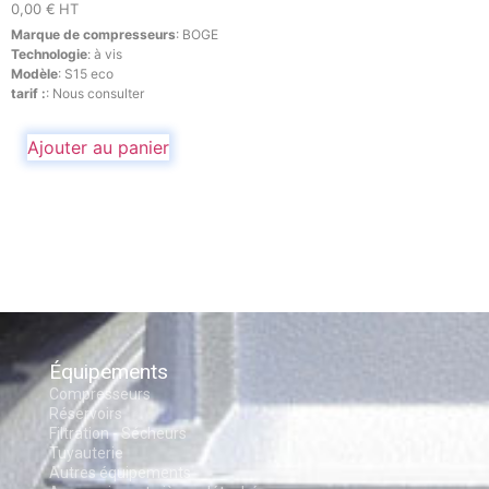
0,00
€
HT
Marque de compresseurs
:
BOGE
Technologie
:
à vis
Modèle
:
S15 eco
tarif :
:
Nous consulter
Ajouter au panier
Équipements
Compresseurs
Réservoirs
Filtration - Sécheurs
Tuyauterie
Autres équipements