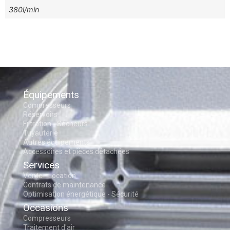
380l/min
Équipements
Compresseurs
Réservoirs
Filtration - Sécheurs
Tuyauterie
Autres équipements
Accessoires et pièces détachées
Services
Vente - Location
Contrats de maintenance
Optimisation énergétique - Sécurité
Occasions
Compresseurs
Traitement d'air