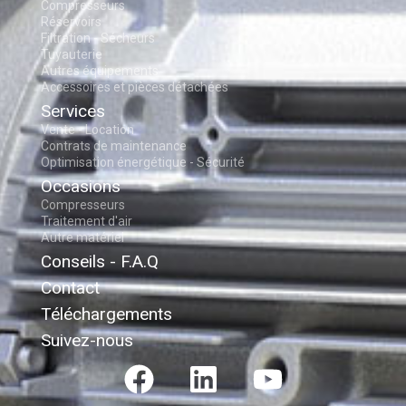
Compresseurs
Réservoirs
Filtration - Sécheurs
Tuyauterie
Autres équipements
Accessoires et pièces détachées
Services
Vente - Location
Contrats de maintenance
Optimisation énergétique - Sécurité
Occasions
Compresseurs
Traitement d'air
Autre matériel
Conseils - F.A.Q
Contact
Téléchargements
Suivez-nous