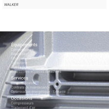
WALKER
Équipements
Compresseurs
Réservoirs
Filtration - Sécheurs
Tuyauterie
Autres équipements
Accessoires et pièces détachées
Services
Vente - Location
Contrats de maintenance
Optimisation énergétique - Sécurité
Occasions
Compresseurs
Traitement d'air